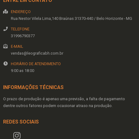
ENTRE EM CONTATO
ENDEREÇO
Rua Nestor Vilela Lima,140
Braúnas
31370-440
/
Belo Horizonte
- MG
TELEFONE
31996790377
E-MAIL
vendas@leograficabh.com.br
HORÁRIO DE ATENDIMENTO
9:00 as 18:00
INFORMAÇÕES TÉCNICAS
O prazo de produção é apenas uma previsão, a falta de pagamento
dentre outros fatores podem ocasionar atraso na produção.
REDES SOCIAIS