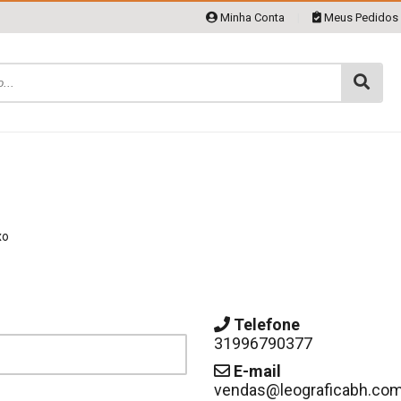
Minha Conta
|
Meus Pedidos
xo
Telefone
31996790377
E-mail
vendas@leograficabh.com