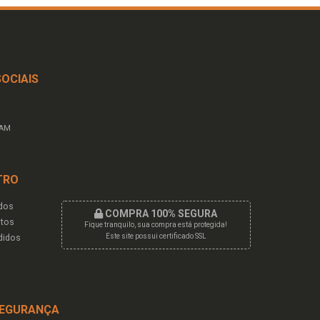
SOCIAIS
RAM
TRO
dos
COMPRA 100% SEGURA
tos
Fique tranquilo, sua compra está protegida!
didos
Este site possui certificado SSL
EGURANÇA