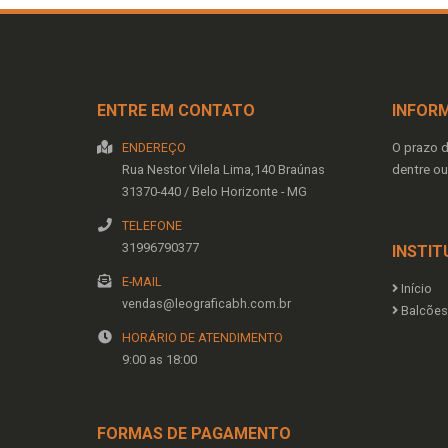
ENTRE EM CONTATO
INFOR
ENDEREÇO
O prazo 
Rua Nestor Vilela Lima,140
Braúnas
dentre ou
31370-440
/
Belo Horizonte
- MG
TELEFONE
31996790377
INSTIT
E-MAIL
Início
vendas@leograficabh.com.br
Balcões 
HORÁRIO DE ATENDIMENTO
9:00 as 18:00
FORMAS DE PAGAMENTO