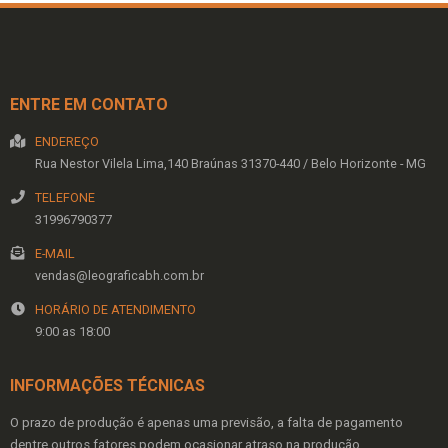
ENTRE EM CONTATO
ENDEREÇO
Rua Nestor Vilela Lima,140
Braúnas
31370-440
/
Belo Horizonte
- MG
TELEFONE
31996790377
E-MAIL
vendas@leograficabh.com.br
HORÁRIO DE ATENDIMENTO
9:00 as 18:00
INFORMAÇÕES TÉCNICAS
O prazo de produção é apenas uma previsão, a falta de pagamento
dentre outros fatores podem ocasionar atraso na produção.