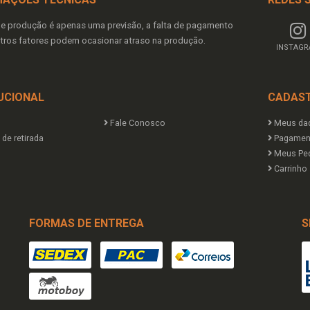
de produção é apenas uma previsão, a falta de pagamento
tros fatores podem ocasionar atraso na produção.
INSTAG
UCIONAL
CADAS
Fale Conosco
Meus da
de retirada
Pagamen
Meus Pe
Carrinho
FORMAS DE ENTREGA
S