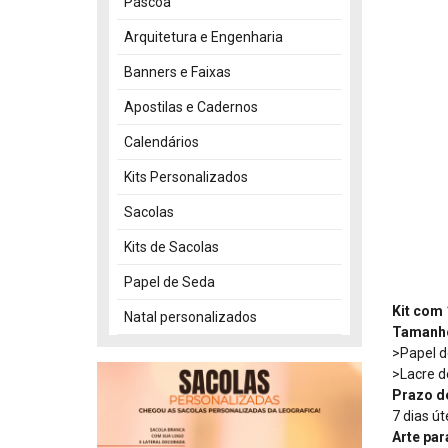
Páscoa
Arquitetura e Engenharia
Banners e Faixas
Apostilas e Cadernos
Calendários
Kits Personalizados
Sacolas
Kits de Sacolas
Papel de Seda
Kit com 
Natal personalizados
Tamanho
>Papel d
>Lacre d
Prazo d
7 dias út
Arte par