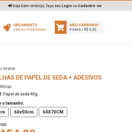
|
Seja bem-vindo(a), faça seu
Login
ou
Cadastre-se
ORÇAMENTO
MEU CARRINHO
cálculo instantâneo
0 itens / R$ 0,00
EL DE SEDA
OLHAS DE PAPEL DE SEDA + ADESIVOS
56t2qu
l:
Papel de seda 40g
e o tamanho:
cm
60x50cm
60X70CM
nas