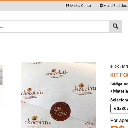
Minha Conta
|
Meus Pedidos
INÍCIO
PAP
KIT F
Código:
8e
Materia
Selecion
60x30
Por ape