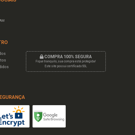
RAM
TRO
dos
COMPRA 100% SEGURA
tos
Fique tranquilo, sua compra está protegida!
didos
Este site possui certificado SSL
EGURANÇA