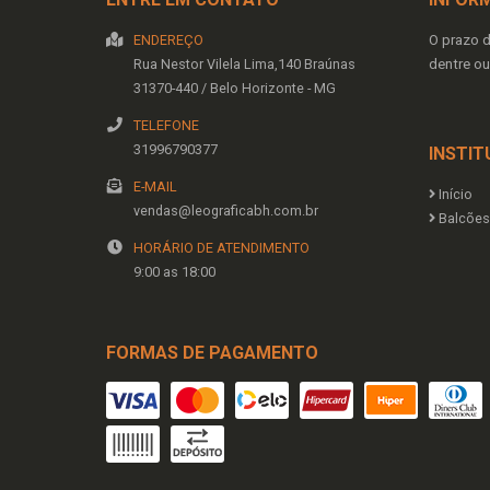
ENDEREÇO
O prazo 
Rua Nestor Vilela Lima,140
Braúnas
dentre ou
31370-440
/
Belo Horizonte
- MG
TELEFONE
31996790377
INSTIT
E-MAIL
Início
vendas@leograficabh.com.br
Balcões 
HORÁRIO DE ATENDIMENTO
9:00 as 18:00
FORMAS DE PAGAMENTO