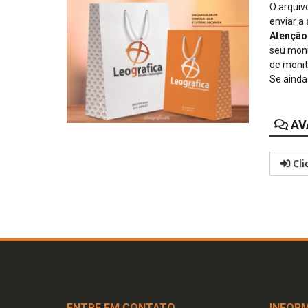
O arquiv
enviar a 
Atenção
seu moni
de monit
Se ainda
AV
Cli
ENTRE EM CONTATO
INFOR