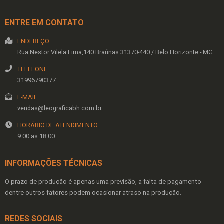
DETALHES
ENTRE EM CONTATO
ENDEREÇO
Rua Nestor Vilela Lima,140
Braúnas
31370-440
/
Belo Horizonte
- MG
TELEFONE
31996790377
E-MAIL
vendas@leograficabh.com.br
HORÁRIO DE ATENDIMENTO
9:00 as 18:00
INFORMAÇÕES TÉCNICAS
O prazo de produção é apenas uma previsão, a falta de pagamento
dentre outros fatores podem ocasionar atraso na produção.
REDES SOCIAIS