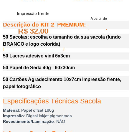
Impressão frente
A partir de
A partir de
Descrição do KIT 2 PREMIUM:
R$ 124,50
R$ 32,00
50 Sacolas: escolha o tamanho da sua sacola (fundo
DETALHES
BRANCO e logo colorida)
DETALHES
50 Lacres adesivo vinil 6x3cm
50 Papel de Seda 40g - 60x30cm
50 Cartões Agradecimento 10x7cm impressão frente,
papel fotográfico
Especificações Técnicas Sacola
Material
: Papel offset 180g
Impressão
: Digital inkjet pigmentada
Revestimento/Laminação
: NÃO