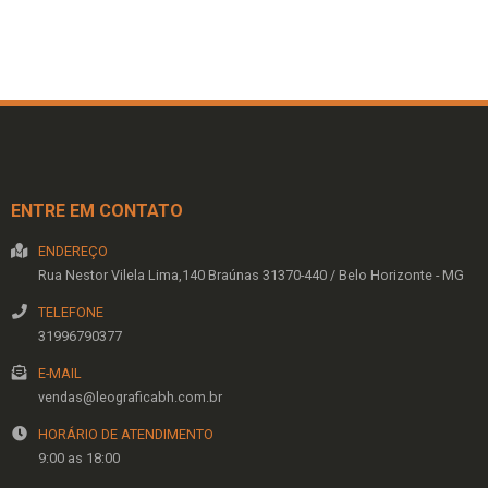
ENTRE EM CONTATO
ENDEREÇO
Rua Nestor Vilela Lima,140
Braúnas
31370-440
/
Belo Horizonte
- MG
TELEFONE
31996790377
E-MAIL
vendas@leograficabh.com.br
HORÁRIO DE ATENDIMENTO
9:00 as 18:00